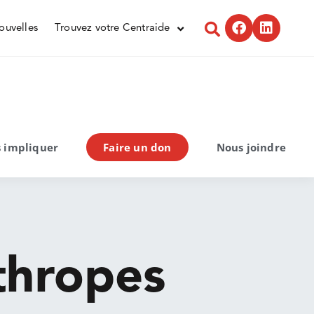
ouvelles
Trouvez votre Centraide
 impliquer
Faire un don
Nous joindre
thropes