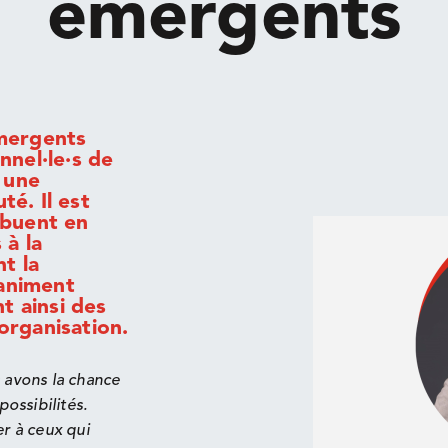
émergents
émergents
nnel·le·s de
e une
é. Il est
ibuent en
 à la
t la
 animent
 ainsi des
organisation.
s avons la chance
possibilités.
er à ceux qui