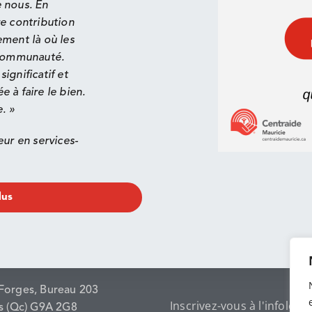
 nous. En
e contribution
ement là où les
 communauté.
ignificatif et
 à faire le bien.
. »
ur en services-
lus
Forges, Bureau 203
Inscrivez-vous à l'infolettre
es (Qc) G9A 2G8