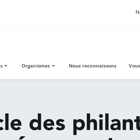
N
ns
Organismes
Nous reconnaissons
Vous
cle des philan