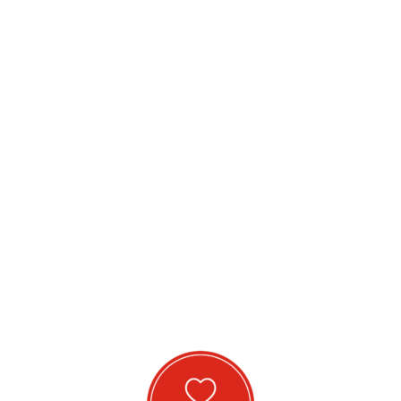
Logement, sécurité
alimentaire, jeunesse,
inclusion, santé mentale...
En savoir plus