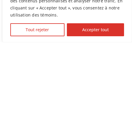
des contenus personnalisés et analyser notre trafic. En
cliquant sur « Accepter tout », vous consentez à notre
Centraide collabore avec des organismes
utilisation des témoins.
communautaires locaux, des citoyens qui
connaissent leur communauté mieux que
Tout rejeter
Accepter tout
quiconque et des donateurs comme vous. Nous
concevons des solutions qui placent en priorité
les personnes vulnérables. Bâtir une
communauté, c’est un effort collectif et,
ensemble, nous créons des
ville
s
et des régions
plus fort
e
s
aujourd’hui et pour les années à
venir.
À propos de Centraide
Notre réseau d'organismes