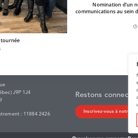
Nomination d’un no
communications au sein d
 tournée
5
nue
ébec) J9P 1J4
Restons connecté
9
Inscrivez-vous à notre inf
strement : 11884 2426