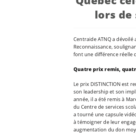
Québec cél
lors d
Centraide ATNQ a dévoilé a
Reconnaissance, soulignant
font une différence réell
Quatre prix remis, quat
Le prix DISTINCTION est r
son leadership et son impl
année, il a été remis à Ma
du Centre de services scola
a tourné une capsule vidéo
à témoigner de leur engage
augmentation du don moye