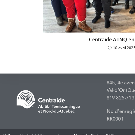
Centraide ATNQ en
10 avril 202
845, 4e ave
Val-d’Or (Qu
819 825-713
No d’enregi
RR0001