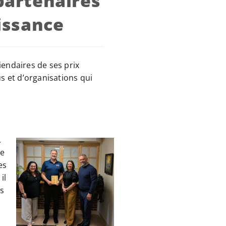
partenaires
issance
iendaires de ses prix
s et d’organisations qui
,
te
es
il
s