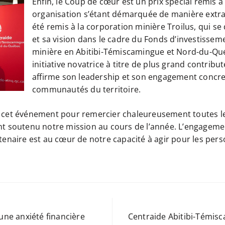
Enfin, le Coup de cœur est un prix spécial remis 
organisation s’étant démarquée de manière extrao
été remis à la corporation minière Troilus, qui s
et sa vision dans le cadre du Fonds d’investisseme
minière en Abitibi-Témiscamingue et Nord-du-Qué
initiative novatrice à titre de plus grand contribut
affirme son leadership et son engagement concre
communautés du territoire.
 cet événement pour remercier chaleureusement toutes le
nt soutenu notre mission au cours de l’année. L’engagem
tenaire est au cœur de notre capacité à agir pour les pers
ne anxiété financière
Centraide Abitibi-Témis